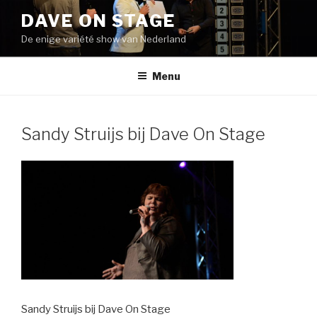
Naar
DAVE ON STAGE
de
De enige variété show van Nederland
inhoud
springen
Menu
Sandy Struijs bij Dave On Stage
Sandy Struijs bij Dave On Stage