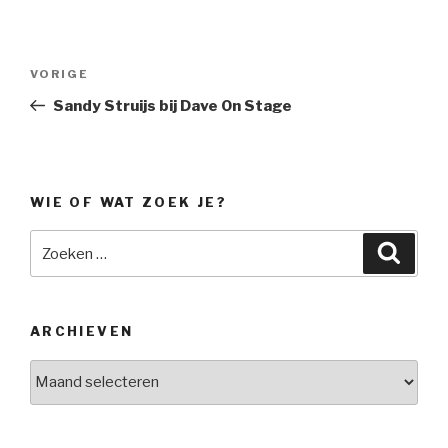
Bericht
Vorig
VORIGE
navigatie
bericht
Sandy Struijs bij Dave On Stage
WIE OF WAT ZOEK JE?
Zoeken
Zoeke
naar:
ARCHIEVEN
Archieven