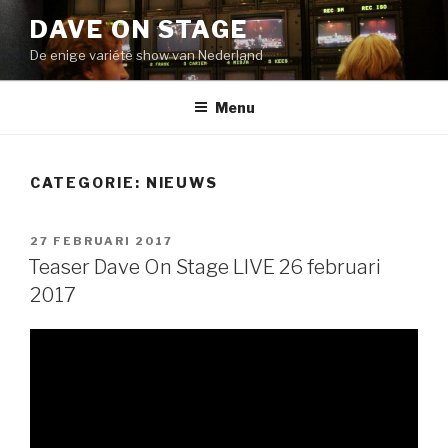
Naar
DAVE ON STAGE
de
De enige variété show van Nederland
inhoud
springen
Menu
CATEGORIE:
NIEUWS
GEPLAATST
27 FEBRUARI 2017
OP
Teaser Dave On Stage LIVE 26 februari
2017