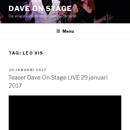
Naar
DAVE ON STAGE
de
De enige variété show van Nederland
inhoud
springen
Menu
TAG:
LEO VIS
GEPLAATST
30 JANUARI 2017
OP
Teaser Dave On Stage LIVE 29 januari
2017