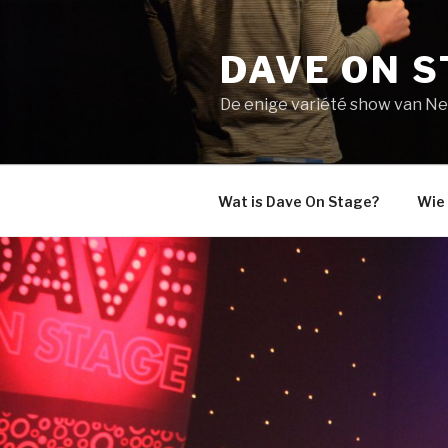
Naar
de
DAVE ON S
inhoud
springen
De enige variété show van N
Wat is Dave On Stage?
Wie 