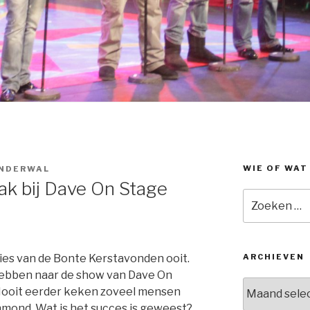
WIE OF WAT
NDERWAL
ak bij Dave On Stage
Zoeken
naar:
ies van de Bonte Kerstavonden ooit.
ARCHIEVEN
 hebben naar de show van Dave On
Archieven
Nooit eerder keken zoveel mensen
nmond. Wat is het succes is geweest?