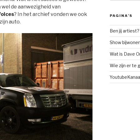
n wel de aanwezigheid van
Voices
? In het archief vonden we ook
PAGINA’S
ijn auto.
Ben jij artiest?
Show bijwone
Wat is Dave O
Wie zijn er te
YoutubeKanaa