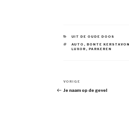
CATEGORIEËN
UIT DE OUDE DOOS
TAGS
AUTO
,
BONTE KERSTAVO
LUXOR
,
PARKEREN
Bericht
Vorig
VORIGE
navigatie
bericht
Je naam op de gevel