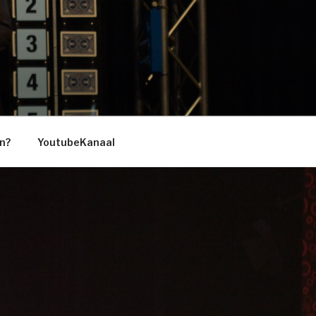
n?
YoutubeKanaal