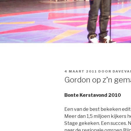
GEPLAATST
4 MAART 2011
DOOR
DAVEVA
OP
Gordon op z’n gem
Bonte Kerstavond 2010
Een van de best bekeken edit
Meer dan 1,5 miljoen kijkers
Stage gekeken. Een succes. 
naar de regionale omroep Rij