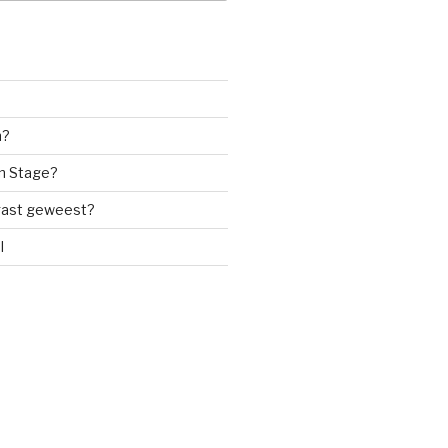
n?
n Stage?
 gast geweest?
l