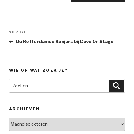
Bericht
Vorig
VORIGE
navigatie
bericht
De Rotterdamse Kanjers bij Dave On Stage
WIE OF WAT ZOEK JE?
Zoeken
Zoeke
naar:
ARCHIEVEN
Archieven