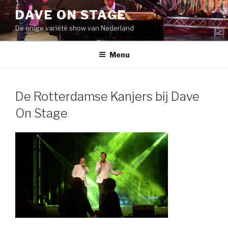
Naar
DAVE ON STAGE
de
De enige variété show van Nederland
inhoud
springen
Menu
De Rotterdamse Kanjers bij Dave
On Stage