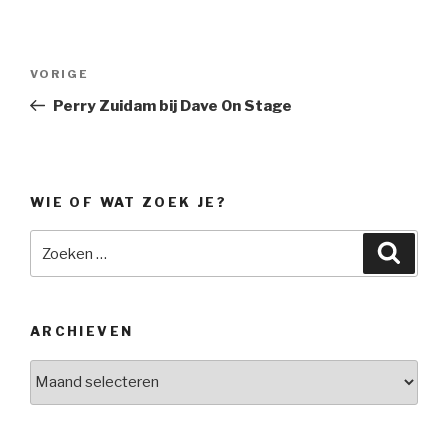
Bericht
Vorig
VORIGE
navigatie
bericht
Perry Zuidam bij Dave On Stage
WIE OF WAT ZOEK JE?
Zoeken
Zoeke
naar:
ARCHIEVEN
Archieven