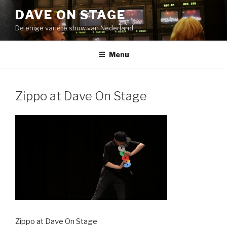
Naar
DAVE ON STAGE
de
De enige variété show van Nederland
inhoud
springen
Menu
Zippo at Dave On Stage
Zippo at Dave On Stage