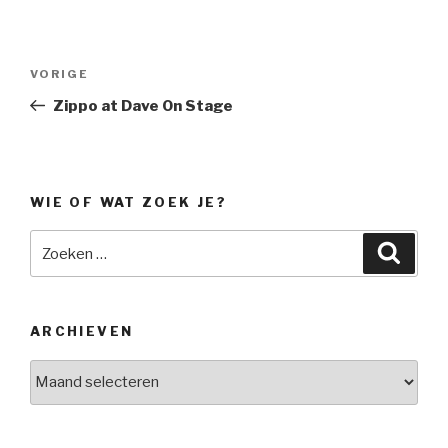
Bericht
Vorig
VORIGE
navigatie
bericht
Zippo at Dave On Stage
WIE OF WAT ZOEK JE?
Zoeken
Zoeke
naar:
ARCHIEVEN
Archieven