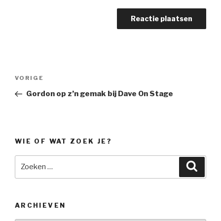
Bericht
Vorig
VORIGE
navigatie
bericht
Gordon op z’n gemak bij Dave On Stage
WIE OF WAT ZOEK JE?
Zoeken
Zoeke
naar:
ARCHIEVEN