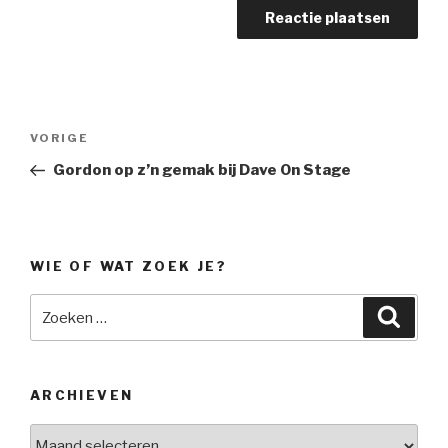
Bericht
Vorig
VORIGE
navigatie
bericht
Gordon op z’n gemak bij Dave On Stage
WIE OF WAT ZOEK JE?
Zoeken
Zoeke
naar:
ARCHIEVEN
Archieven