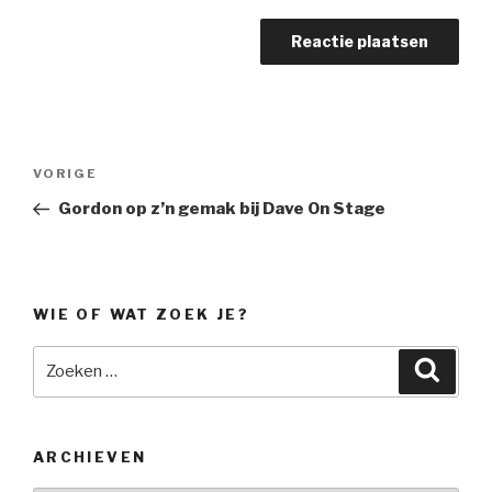
Bericht
Vorig
VORIGE
navigatie
bericht
Gordon op z’n gemak bij Dave On Stage
WIE OF WAT ZOEK JE?
Zoeken
Zoeke
naar:
ARCHIEVEN